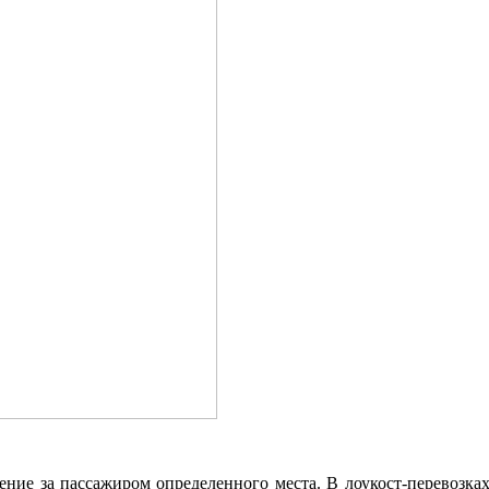
е за пассажиром определенного места. В лоукост-перевозках д