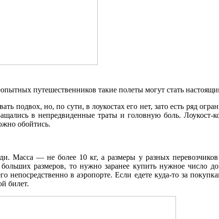
еопытных путешественников такие полеты могут стать настоящи
вать подвох, но, по сути, в лоукостах его нет, зато есть ряд огр
ащались в непредвиденные траты и головную боль. Лоукост-к
ожно обойтись.
ди. Масса — не более 10 кг, а размеры у разных перевозчиков
аж больших размеров, то нужно заранее купить нужное число д
го непосредственно в аэропорте. Если едете куда-то за покупка
ой билет.