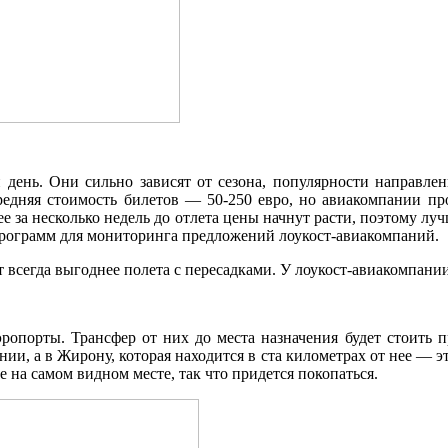
 день. Они сильно зависят от сезона, популярности направле
редняя стоимость билетов — 50-250 евро, но авиакомпании про
ее за несколько недель до отлета цены начнут расти, поэтому л
программ для мониторинга предложений лоукост-авиакомпаний.
всегда выгоднее полета с пересадками. У лоукост-авиакомпании
ропорты. Трансфер от них до места назначения будет стоить 
ии, а в Жирону, которая находится в ста километрах от нее — эт
 на самом видном месте, так что придется покопаться.