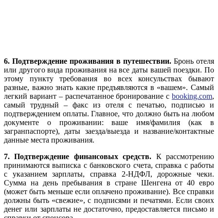
6. Подтверждение проживания в путешествии.
Бронь отеля
или другого вида проживания на все даты вашей поездки. По
этому пункту требования во всех консульствах бывают
разные, важно знать какие предъявляются в «вашем». Самый
легкий вариант – распечатанное бронирование с
booking.com
,
самый трудный – факс из отеля с печатью, подписью и
подтверждением оплаты. Главное, что должно быть на любом
документе о проживании: ваше имя/фамилия (как в
загранпаспорте), даты заезда/выезда и название/контактные
данные места проживания.
7. Подтверждение финансовых средств.
К рассмотрению
принимаются выписка с банковского счета, справка с работы
с указанием зарплаты, справка 2-НДФЛ, дорожные чеки.
Сумма на день пребывания в стране Шенгена от 40 евро
(может быть меньше если оплачено проживание). Все справки
должны быть «свежие», с подписями и печатями. Если своих
денег или зарплаты не достаточно, предоставляется письмо и
справки от спонсора.