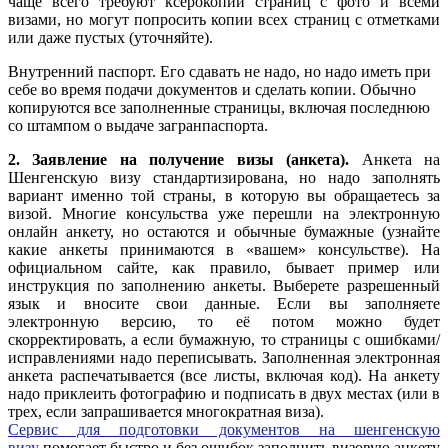
чаще всего требуют ксерокопии страниц с фото и всеми
визами, но могут попросить копии всех страниц с отметками
или даже пустых (уточняйте).
Внутренний паспорт. Его сдавать не надо, но надо иметь при
себе во время подачи документов и сделать копии. Обычно
копируются все заполненные страницы, включая последнюю
со штампом о выдаче загранпаспорта.
2. Заявление на получение визы (анкета).
Анкета на
Шенгенскую визу стандартизирована, но надо заполнять
вариант именно той страны, в которую вы обращаетесь за
визой. Многие консульства уже перешли на электронную
онлайн анкету, но остаются и обычные бумажные (узнайте
какие анкеты принимаются в «вашем» консульстве). На
официальном сайте, как правило, бывает пример или
инструкция по заполнению анкеты. Выберете разрешенный
язык и вносите свои данные. Если вы заполняете
электронную версию, то её потом можно будет
скорректировать, а если бумажную, то страницы с ошибками/
исправлениями надо переписывать. Заполненная электронная
анкета распечатывается (все листы, включая код). На анкету
надо приклеить фотографию и подписать в двух местах (или в
трех, если запрашивается многократная виза).
Сервис для подготовки документов на шенгенскую
визу
помогает быстро и без ошибок заполнить визовую анкету