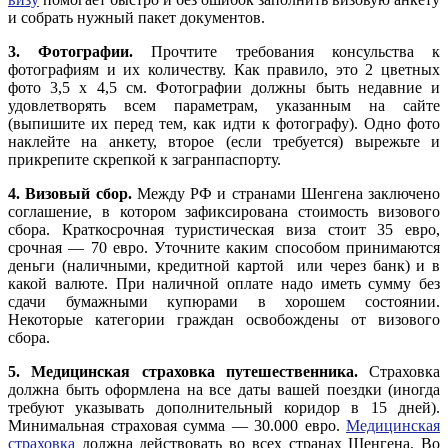
и собрать нужный пакет документов.
3. Фотографии.
Прочтите требования консульства к
фотографиям и их количеству. Как правило, это 2 цветных
фото 3,5 х 4,5 см. Фотографии должны быть недавние и
удовлетворять всем параметрам, указанным на сайте
(выпишите их перед тем, как идти к фотографу). Одно фото
наклейте на анкету, второе (если требуется) вырежьте и
прикрепите скрепкой к загранпаспорту.
4. Визовый сбор.
Между РФ и странами Шенгена заключено
соглашение, в котором зафиксирована стоимость визового
сбора. Краткосрочная туристическая виза стоит 35 евро,
срочная — 70 евро. Уточните каким способом принимаются
деньги (наличными, кредитной картой или через банк) и в
какой валюте. При наличной оплате надо иметь сумму без
сдачи бумажными купюрами в хорошем состоянии.
Некоторые категории граждан освобождены от визового
сбора.
5. Медицинская страховка путешественника.
Страховка
должна быть оформлена на все даты вашей поездки (иногда
требуют указывать дополнительный коридор в 15 дней).
Минимальная страховая сумма — 30.000 евро.
Медицинская
страховка
должна действовать во всех странах Шенгена. Во