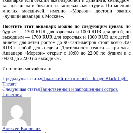
аквапарке есть секции аква-аэробики и дайвинга, скалодром,
зал для игры в боулинг и танцевальная студия. По мнению
многих москвичей, именно «Мореон» достоин звания
«лучший аквапарк в Москве».
Посетить этот аквапарк можно по следующим ценам:
по
будням ― 1300 RUR для взрослых и 1000 RUR для детей, по
выходным ― 1700 RUR для взрослых и 1300 RUR для детей.
Билеты для детей ростом до 90 сантиметров стоят всего 350
RUR в любой день недели. Длительность сеанса ― три часа.
Аквапарк «Мореон» открыт с 10:00 до 22:00 по будням и с
09:00 до 22:00 по выходным.
Источник: snovadoma.ru
Предыдущая статья
Пражский театр теней – Image Black Light
Theatre
Следующая статья
Таинственный и заброшенный остров
Повеглия
Алексей Корнелик