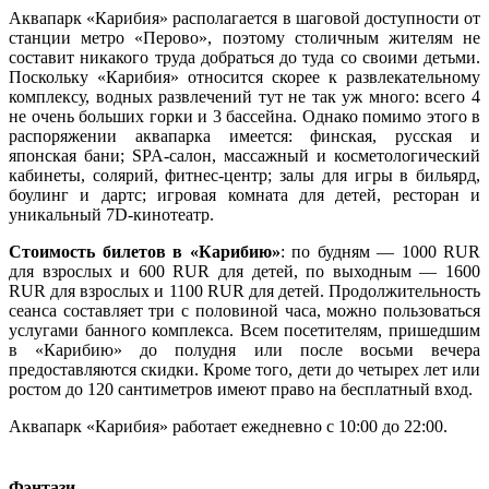
Аквапарк «Карибия» располагается в шаговой доступности от
станции метро «Перово», поэтому столичным жителям не
составит никакого труда добраться до туда со своими детьми.
Поскольку «Карибия» относится скорее к развлекательному
комплексу, водных развлечений тут не так уж много: всего 4
не очень больших горки и 3 бассейна. Однако помимо этого в
распоряжении аквапарка имеется: финская, русская и
японская бани; SPA-салон, массажный и косметологический
кабинеты, солярий, фитнес-центр; залы для игры в бильярд,
боулинг и дартс; игровая комната для детей, ресторан и
уникальный 7D-кинотеатр.
Стоимость билетов в «Карибию»
: по будням ― 1000 RUR
для взрослых и 600 RUR для детей, по выходным ― 1600
RUR для взрослых и 1100 RUR для детей. Продолжительность
сеанса составляет три с половиной часа, можно пользоваться
услугами банного комплекса. Всем посетителям, пришедшим
в «Карибию» до полудня или после восьми вечера
предоставляются скидки. Кроме того, дети до четырех лет или
ростом до 120 сантиметров имеют право на бесплатный вход.
Аквапарк «Карибия» работает ежедневно с 10:00 до 22:00.
Фэнтази