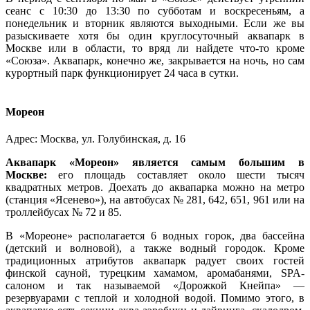
сеанс с 10:30 до 13:30 по субботам и воскресеньям, а
понедельник и вторник являются выходными. Если же вы
разыскиваете хотя бы один круглосуточный аквапарк в
Москве или в области, то вряд ли найдете что-то кроме
«Союза». Аквапарк, конечно же, закрывается на ночь, но сам
курортный парк функционирует 24 часа в сутки.
Мореон
Адрес: Москва, ул. Голубинская, д. 16
Аквапарк «Мореон» является самым большим в
Москве:
его площадь составляет около шести тысяч
квадратных метров. Доехать до аквапарка можно на метро
(станция «Ясенево»), на автобусах № 281, 642, 651, 961 или на
троллейбусах № 72 и 85.
В «Мореоне» располагается 6 водных горок, два бассейна
(детский и волновой), а также водный городок. Кроме
традиционных атрибутов аквапарк радует своих гостей
финской сауной, турецким хамамом, аромабанями, SPA-
салоном и так называемой «Дорожкой Кнейпа» ―
резервуарами с теплой и холодной водой. Помимо этого, в