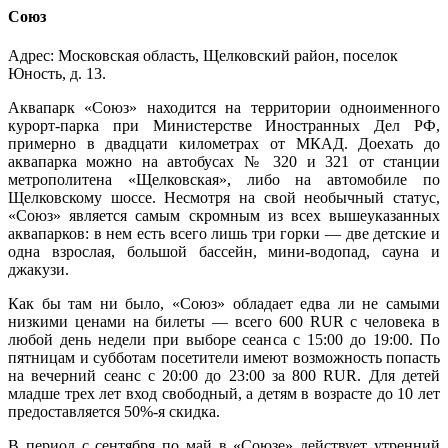
Союз
Адрес: Московская область, Щелковский район, поселок
Юность, д. 13.
Аквапарк «Союз» находится на территории одноименного
курорт-парка при Министерстве Иностранных Дел РФ,
примерно в двадцати километрах от МКАД. Доехать до
аквапарка можно на автобусах № 320 и 321 от станции
метрополитена «Щелковская», либо на автомобиле по
Щелковскому шоссе. Несмотря на свой необычный статус,
«Союз» является самым скромным из всех вышеуказанных
аквапарков: в нем есть всего лишь три горки ― две детские и
одна взрослая, большой бассейн, мини-водопад, сауна и
джакузи.
Как бы там ни было, «Союз» обладает едва ли не самыми
низкими ценами на билеты ― всего 600 RUR с человека в
любой день недели при выборе сеанса с 15:00 до 19:00. По
пятницам и субботам посетители имеют возможность попасть
на вечерний сеанс с 20:00 до 23:00 за 800 RUR. Для детей
младше трех лет вход свободный, а детям в возрасте до 10 лет
предоставляется 50%-я скидка.
В период с сентября по май в «Союзе» действует утренний