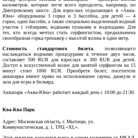
километров, которые легче всего преодолеть, например, по
Дмитровскому шоссе. Для взрослых отдыхающих в «Аква-
Юна» оборудованы 3 горки и 3 бассейна, для детей ― 4
горки, один бассейн, а также специально выделенный водный
участок с гейзерами, водными пушками и водопадами. Для
тех, кто всегда мечтал стать серфингистом, предназначена
своеобразная горка-тренажер с высотой волны в один метр.
Стоимость стандартного билета
, позволяющего
наслаждаться водными процедурами в течение двух часов,
составляет 500 RUR для взрослых и 300 RUR для детей.
Доступ к искусственной волне для занятий серфингом на 15
минут стоит 1000 RUR. Приобретя билет, посетители
аквапарка имеют право на использование сауны, джакузи и
зала для игры в бильярд.
Аквапарк «Аква-Юна» работает каждый день с 10:00 до 21:30.
Ква-Ква Парк
Адрес: Московская область, г. Мытищи, ул.
Коммунистическая, д. 1, ТРЦ «XL».
Этот аквапарк находится всего в одном километре от МКАД.