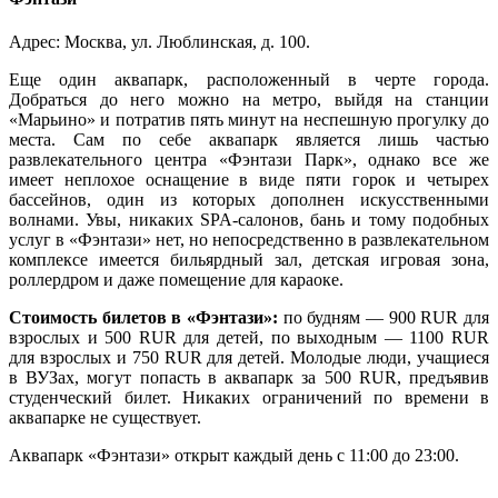
Адрес: Москва, ул. Люблинская, д. 100.
Еще один аквапарк, расположенный в черте города.
Добраться до него можно на метро, выйдя на станции
«Марьино» и потратив пять минут на неспешную прогулку до
места. Сам по себе аквапарк является лишь частью
развлекательного центра «Фэнтази Парк», однако все же
имеет неплохое оснащение в виде пяти горок и четырех
бассейнов, один из которых дополнен искусственными
волнами. Увы, никаких SPA-салонов, бань и тому подобных
услуг в «Фэнтази» нет, но непосредственно в развлекательном
комплексе имеется бильярдный зал, детская игровая зона,
роллердром и даже помещение для караоке.
Стоимость билетов в «Фэнтази»:
по будням ― 900 RUR для
взрослых и 500 RUR для детей, по выходным ― 1100 RUR
для взрослых и 750 RUR для детей. Молодые люди, учащиеся
в ВУЗах, могут попасть в аквапарк за 500 RUR, предъявив
студенческий билет. Никаких ограничений по времени в
аквапарке не существует.
Аквапарк «Фэнтази» открыт каждый день с 11:00 до 23:00.