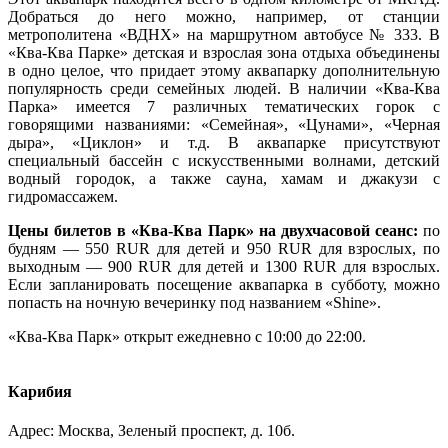
Добраться до него можно, например, от станции
метрополитена «ВДНХ» на маршрутном автобусе № 333. В
«Ква-Ква Парке» детская и взрослая зона отдыха объединены
в одно целое, что придает этому аквапарку дополнительную
популярность среди семейных людей. В наличии «Ква-Ква
Парка» имеется 7 различных тематических горок с
говорящими названиями: «Семейная», «Цунами», «Черная
дыра», «Циклон» и т.д. В аквапарке присутствуют
специальный бассейн с искусственными волнами, детский
водный городок, а также сауна, хамам и джакузи с
гидромассажем.
Цены билетов в «Ква-Ква Парк» на двухчасовой сеанс:
по
будням ― 550 RUR для детей и 950 RUR для взрослых, по
выходным ― 900 RUR для детей и 1300 RUR для взрослых.
Если запланировать посещение аквапарка в субботу, можно
попасть на ночную вечеринку под названием «Shine».
«Ква-Ква Парк» открыт ежедневно с 10:00 до 22:00.
Карибия
Адрес: Москва, Зеленый проспект, д. 10б.