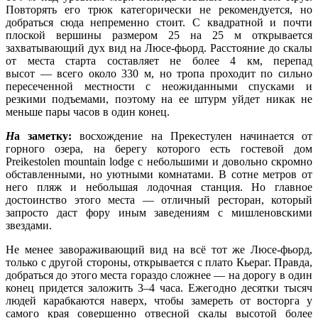
Повторять его трюк категорически не рекомендуется, но
добраться сюда непременно стоит. С квадратной и почти
плоской вершины размером 25 на 25 м открывается
захватывающий дух вид на Люсе-фьорд. Расстояние до скалы
от места старта составляет не более 4 км, перепад
высот — всего около 330 м, но тропа проходит по сильно
пересеченной местности с неожиданными спусками и
резкими подъемами, поэтому на ее штурм уйдет никак не
меньше пары часов в один конец.
Н
а заметку:
восхождение на Прекестулен начинается от
горного озера, на берегу которого есть гостевой дом
Preikestolen mountain lodge с небольшими и довольно скромно
обставленными, но уютными комнатами. В сотне метров от
него пляж и небольшая лодочная станция. Но главное
достоинство этого места — отличный ресторан, который
запросто даст фору иным заведениям с мишленовскими
звездами.
Не менее завораживающий вид на всё тот же Люсе-фьорд,
только с другой стороны, открывается с плато Кьераг. Правда,
добраться до этого места гораздо сложнее — на дорогу в один
конец придется заложить 3–4 часа. Ежегодно десятки тысяч
людей карабкаются наверх, чтобы замереть от восторга у
самого края совершенно отвесной скалы высотой более