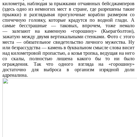
километра, наблюдая за прыжками отчаянных бейсджамперов
(здесь одно из немногих мест в стране, где разрешены такие
прыжки) и разглядывая прогулочные корабли размером со
спичечную головку, которые крадутся по водной глади. А
самые бесстрашные — таковых, впрочем, тоже немало
— залезают на каменную «горошину» (Кьерагболтон),
зажатую между двумя вертикальными стенками. Фото с этого
места — обязательное свидетельство личного мужества. Ну
или безрассудства — камень в буквальном смысле слова висит
над километровой пропастью, а козья тропка, ведущая на него
со скалы, полностью лишена какого бы то ни было
ограждения. Так что одного взгляда на «горошину»
достаточно для выброса в организм изрядной доли
адреналина.