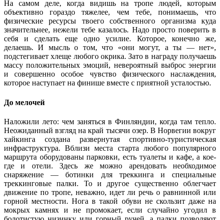
На самом деле, когда видишь на тропе людей, которым
объективно гораздо тяжелее, чем тебе, понимаешь, что
физические ресурсы твоего собственного организма куда
значительнее, нежели тебе казалось. Надо просто поверить в
себя и сделать еще одно усилие. Которое, конечно же,
делаешь. И мысль о том, что «они могут, а ты — нет»,
подстегивает хлеще любого окрика. Зато в награду получаешь
массу положительных эмоций, невероятный выброс энергии
и совершенно особое чувство физического наслаждения,
которое наступает на финише вместе с приятной усталостью.
До мелочей
Наложили лето: чем заняться в Финляндии, когда там тепло.
Неожиданный взгляд на край тысячи озер. В Норвегии вокруг
хайкинга создана развернутая спортивно-туристическая
инфраструктура. Вблизи места старта любого популярного
маршрута оборудованы парковки, есть туалеты и кафе, а кое-
где и отели. Здесь же можно арендовать необходимое
снаряжение — ботинки для треккинга и специальные
треккинговые палки. То и другое существенно облегчает
движение по тропе, неважно, идет ли речь о равнинной или
горной местности. Нога в такой обуви не скользит даже на
мокрых камнях и не промокает, если случайно угодил в
болотистую низинку или горный ручей, а палки позволяют