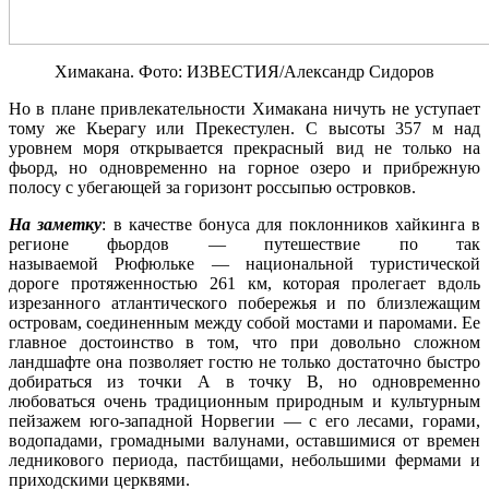
Химакана. Фото: ИЗВЕСТИЯ/Александр Сидоров
Но в плане привлекательности Химакана ничуть не уступает
тому же Кьерагу или Прекестулен. С высоты 357 м над
уровнем моря открывается прекрасный вид не только на
фьорд, но одновременно на горное озеро и прибрежную
полосу с убегающей за горизонт россыпью островков.
На заметку
: в качестве бонуса для поклонников хайкинга в
регионе фьордов — путешествие по так
называемой Рюфюльке — национальной туристической
дороге протяженностью 261 км, которая пролегает вдоль
изрезанного атлантического побережья и по близлежащим
островам, соединенным между собой мостами и паромами. Ее
главное достоинство в том, что при довольно сложном
ландшафте она позволяет гостю не только достаточно быстро
добираться из точки А в точку В, но одновременно
любоваться очень традиционным природным и культурным
пейзажем юго-западной Норвегии — с его лесами, горами,
водопадами, громадными валунами, оставшимися от времен
ледникового периода, пастбищами, небольшими фермами и
приходскими церквями.