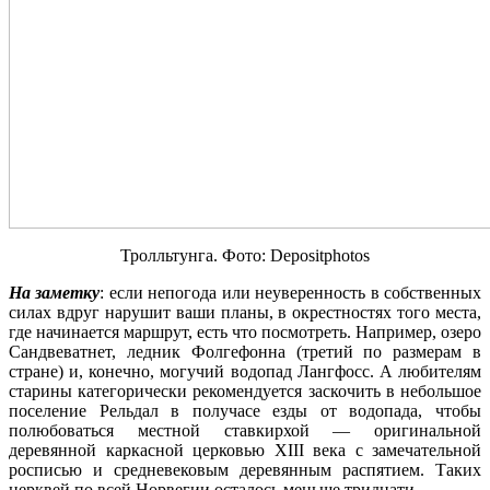
Тролльтунга. Фото: Depositphotos
На заметку
: если непогода или неуверенность в собственных
силах вдруг нарушит ваши планы, в окрестностях того места,
где начинается маршрут, есть что посмотреть. Например, озеро
Сандвеватнет, ледник Фолгефонна (третий по размерам в
стране) и, конечно, могучий водопад Лангфосс. А любителям
старины категорически рекомендуется заскочить в небольшое
поселение Рельдал в получасе езды от водопада, чтобы
полюбоваться местной ставкирхой — оригинальной
деревянной каркасной церковью XIII века с замечательной
росписью и средневековым деревянным распятием. Таких
церквей по всей Норвегии осталось меньше тридцати.