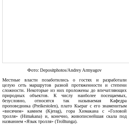
Фото: Depositphotos/Andrey Armyagov
Местные власти позаботились о гостях и разработали
целую сеть маршрутов разной протяженности и степени
сложности. Некоторые из них проложены до впечатляющих
природных объектов. К числу наиболее посещаемых,
безусловно, относятся так называемая Кафедра
проповедника (Preikestolen), плато Кьераг с его знаменитым
«висячим» камнем (Kjerag), гора Химакана с «Головой
тролля» (Himakana) и, конечно, живописнейшая скала под
названием «Язык тролля» (Trolltunga).