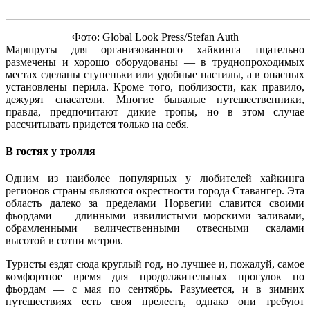
Фото: Global Look Press/Stefan Auth
Маршруты для организованного хайкинга тщательно
размечены и хорошо оборудованы — в труднопроходимых
местах сделаны ступеньки или удобные настилы, а в опасных
установлены перила. Кроме того, поблизости, как правило,
дежурят спасатели. Многие бывалые путешественники,
правда, предпочитают дикие тропы, но в этом случае
рассчитывать придется только на себя.
В гостях у тролля
Одним из наиболее популярных у любителей хайкинга
регионов страны являются окрестности города Ставангер. Эта
область далеко за пределами Норвегии славится своими
фьордами — длинными извилистыми морскими заливами,
обрамленными величественными отвесными скалами
высотой в сотни метров.
Туристы ездят сюда круглый год, но лучшее и, пожалуй, самое
комфортное время для продолжительных прогулок по
фьордам — с мая по сентябрь. Разумеется, и в зимних
путешествиях есть своя прелесть, однако они требуют