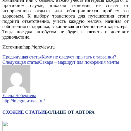
компанией или с семьей, важно учесть интересы каждого. В
противном случае, никакая экономия не спасет от
испорченного отдыха или обострившихся проблем со
здоровьем. К выбору транспорта для путешествия стоит
подойти ответственно, учесть каждую мелочь, начиная от
собственного здоровья, заканчивая особенностями характера.
Тогда поездка автобусом не будет в тягость и доставит
удовольствие.
Источник:http://iqreview.ru
Предыдущая статья
Кому не следует прыгать с тарзанки?
Следующая статья
Сахара – маршрут для покорения мечты
Елена Чебернева
http://integral-russia.ru/
СХОЖИЕ СТАТЬИ
БОЛЬШЕ ОТ АВТОРА