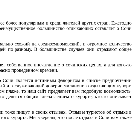
все более популярным и среди жителей других стран. Ежегодно
Преимущественное большинство отдыхающих оставляет о Сочи
мально схожий на средиземноморский, и огромное количество
дей по-разному. В большинстве случаев они отражают общее
ет собственное впечатление о сочинских ценах, а для кого-то
расно проведенном времени.
но Сочи является истинным фаворитом в списке предпочтений
ный и заслуживающий доверие миллионов отдыхающих курорт.
ом пляже, то наш сайт предлагает вам подобную возможность.
о делится общим впечатлением о курорте, кто-то описывает
они тоже пишут в своих отзывах. Отзывы туристов об отдыхе в
того курорта. Мы уверены, что после отдыха в Сочи вам также