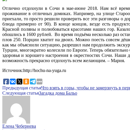
Отлично отдохнули в Сочи в мае-июне 2018. Нам всё время
проживание в отличных домиках. Например, на улице Старооб
приехали, то просто решили проверить все эти разговоры о д
блюда примерно от 90). В конце концов, везде есть продук
Красной поляны и полюбоваться красотами наших гор. Казалос
обошлись в 1600 рублей. Во время подъёма несколько раз ос
плов 250. Порции хватит на двоих. Можно поесть совсем дёше
как мы объяснили ситуацию, разрешил нам продолжить экскур
Турции, многократно колесили по Европе. Теперь обязательно
здоровья и хорошего настроения в окрестностях Сочи. Наши 
возможность прекрасно отдохнуть всем желающим. – Мария.
Источник:http://hochu-na-yuga.ru
Предыдущая статья
Что взять в горы, чтобы не замерзнуть в пе
Следующая статья
Загадка дома Бальо
Елена Чебернева