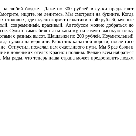
ё на любой бюджет. Даже по 300 рублей в сутки предлагают
мотрите, ищите, не ленитесь. Мы смотрели на букинге. Когда
 столовых, где вкусно кормят (салатики от 40 рублей, мясные
стый, современный, красивый. Автобусом можно добраться до
гое. Судите сами: билеты на канатку, на самую высокую точку
сотами с разных высот. Шашлыки по 200 рублей. Изумительный
гда гуляли на вершине. Работник канатной дороги, после того
е. Отпустил, пожелал нам счастливого пути. Мы 6 раз были в
ние в новеньких отелях Красной поляны. Желаю всем набраться
. Мы рады, что теперь наша страна может предоставить людям