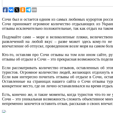
Сочи был и остается одним из самых любимых курортов россия
Сочи принимает огромное количество отдыхающих из Украин
отзывы исключительно положительные, так как отдых на таком
Подумайте сами – море и великолепные пляжи, величественн
развлечений на любой вкус – разве может здесь кому-то н
впечатление об отпуске, проведенном возле моря на самом бо
Кто-то, оставляя про Сочи отзывы на том или ином сайте, ру
отзывы об отдыхе в Сочи – это прекрасная возможность под
Если рассматривать количество отзывов, оставленных об эт
туристов. Огромное количество людей, желающих отдохнуть
Если вам интересно почитать отзывы об отдыхе в Сочи, оста
Оставленные на страницах нашего сайта о Сочи отзывы тур
конкретное место, где он лично останавливался на время отды
Есть, конечно же, и такие моменты, когда туристов что-то н
Сочи – это уникальная возможность сложить объективное мнен
непременно захочется оставить отзыв, рассказав о своих впеча