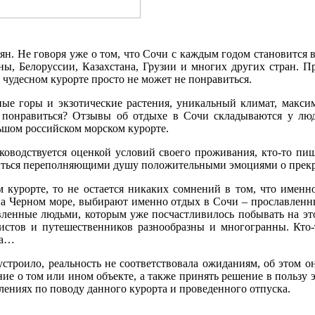
н. Не говоря уже о том, что Сочи с каждым годом становится 
ы, Белоруссии, Казахстана, Грузии и многих других стран. 
 чудесном курорте просто не может не понравиться.
ые горы и экзотические растения, уникальный климат, макси
е понравиться? Отзывы об отдыхе в Сочи складываются у лю
льшом российском морском курорте.
ководствуется оценкой условий своего проживания, кто-то пиш
елиться переполняющими душу положительными эмоциями о прек
ом курорте, то не остается никаких сомнений в том, что имен
 на Черном море, выбирают именно отдых в Сочи – прославлен
вленные людьми, которым уже посчастливилось побывать на эт
истов и путешественников разнообразны и многогранны. Кто-т
ха…
е устроило, реальность не соответствовала ожиданиям, об этом 
ие о том или ином объекте, а также принять решение в пользу э
тлениях по поводу данного курорта и проведенного отпуска.