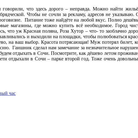
 говорили, что здесь дорого – неправда. Можно найти жиль
рядческой. Чтобы не сочли за рекламу, адресов не указываю. С
ороговизне. Питание тоже найдёте на любой вкус. Полно дешёвых
товые магазины, где можно купить всё необходимое. Город чи
ь, что уж Красная поляна, Роза Хутор – что- то заоблачно доро
танавливались и выходили на площадки, чтобы полюбоваться кра
во, на ваш выбор. Красота потрясающая! Муж потерял билет, ко
сию. Гаишник сделал нам замечание за незначительное нарушени
 будем отдыхать в Сочи. Посмотрите, как дёшево летом прожива
дети отдыхали в Сочи – парке второй год. Тоже очень довольны
рвый час