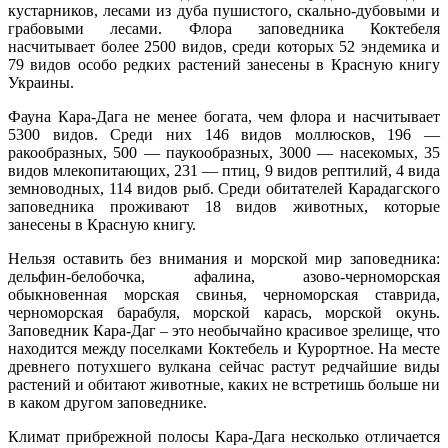
кустарников, лесами из дуба пушистого, скально-дубовыми и
грабовыми лесами. Флора заповедника Коктебеля
насчитывает более 2500 видов, среди которых 52 эндемика и
79 видов особо редких растений занесены в Красную книгу
Украины.
Фауна Кара-Дага не менее богата, чем флора и насчитывает
5300 видов. Среди них 146 видов моллюсков, 196 —
ракообразных, 500 — паукообразных, 3000 — насекомых, 35
видов млекопитающих, 231 — птиц, 9 видов рептилий, 4 вида
земноводных, 114 видов рыб. Cреди обитателей Карадагского
заповедника проживают 18 видов животных, которые
занесены в Красную книгу.
Нельзя оставить без внимания и морской мир заповедника:
дельфин-белобочка, афалина, азово-черноморская
обыкновенная морская свинья, черноморская ставрида,
черноморская барабуля, морской карась, морской окунь.
Заповедник Кара-Даг – это необычайно красивое зрелище, что
находится между поселками Коктебель и Курортное. На месте
древнего потухшего вулкана сейчас растут редчайшие виды
растений и обитают животные, каких не встретишь больше ни
в каком другом заповеднике.
Климат прибрежной полосы Кара-Дага несколько отличается