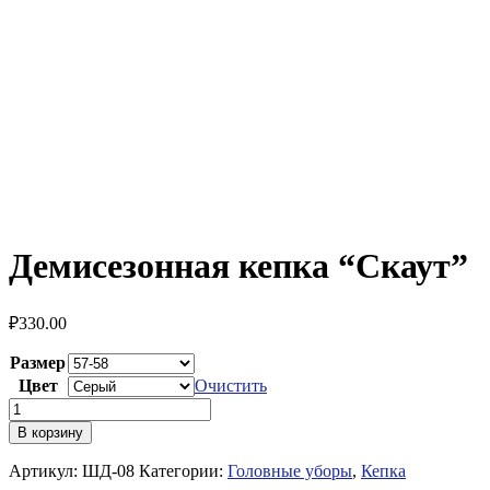
Демисезонная кепка “Скаут”
₽
330.00
Размер
Цвет
Очистить
Количество
товара
В корзину
Демисезонная
кепка
Артикул:
ШД-08
Категории:
Головные уборы
,
Кепка
"Скаут"