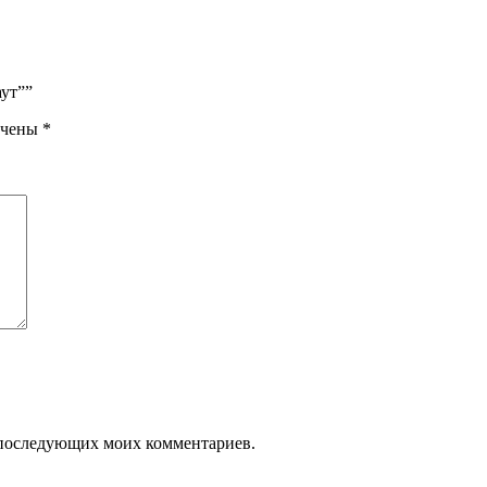
аут””
ечены
*
ля последующих моих комментариев.