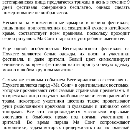
вегетарианская пища предлагается трижды в день в течение 9
дней фестиваля совершенно бесплатно, однако сделать
пожертвование не возбраняется.
Несмотря на множественные ярмарки в период фестиваля,
лишь пища, приготовленная на священной кухне в китайском
храме, соответствует всем правилам, поскольку проходит
серию ритуалов. Ма Сонг стараются употреблять именно ее.
Еще одной особенностью Вегетарианского фестиваля на
Пхукете являются белые одежды, их носят и участники
фестиваля, и даже зрители. Белый цвет символизирует
очищение, во время фестиваля найти простую белую одежду
можно в любом крупном магазине.
Самым же главным событием Вегетарианского фестиваля на
Пхукете является парад «Ма Сонг» в оригинальных костюмах,
которые прокалывают себя самыми странными предметами. В
то время как лицо получает наибольшее количество ранений и
травм, некоторые участники шествия также прокатывают
руки рыболовными крючками и булавками и избивают себя
топорами. Все это сопровождается массовыми взрывами
хлопушек и бомбочек прямо под ногами участников и
зрителей. Во время парада Ма Сонг сопровождают
помощники, задача которых придерживать под час тяжелый