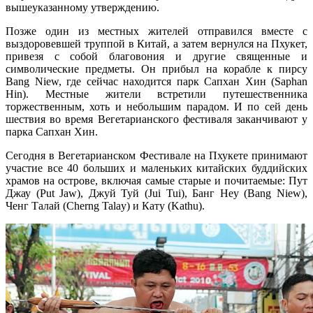
вышеуказанному утверждению.
Позже один из местных жителей отправился вместе с
выздоровевшей труппой в Китай, а затем вернулся на Пхукет,
привезя с собой благовония и другие священные и
символические предметы. Он прибыл на корабле к пирсу
Bang Niew, где сейчас находится парк Сапхан Хин (Saphan
Hin). Местные жители встретили путешественника
торжественным, хоть и небольшим парадом. И по сей день
шествия во время Вегетарианского фестиваля заканчивают у
парка Сапхан Хин.
Сегодня в Вегетарианском Фестивале на Пхукете принимают
участие все 40 больших и маленьких китайских буддийских
храмов на острове, включая самые старые и почитаемые: Пут
Джау (Put Jaw), Джуй Туй (Jui Tui), Банг Неу (Bang Niew),
Ченг Талай (Cherng Talay) и Кату (Kathu).