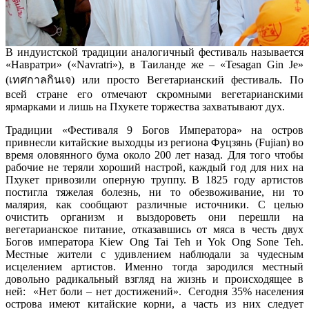
В индуистской традиции аналогичный фестиваль называется
«Навратри» («Navratri»), в Таиланде же – «Tesagan Gin Je»
(เทศกาลกินเจ) или просто Вегетарианский фестиваль. По
всей стране его отмечают скромными вегетарианскими
ярмарками и лишь на Пхукете торжества захватывают дух.
Традиции «Фестиваля 9 Богов Императора» на остров
привнесли китайские выходцы из региона Фуцзянь (Fujian) во
время оловянного бума около 200 лет назад. Для того чтобы
рабочие не теряли хороший настрой, каждый год для них на
Пхукет привозили оперную труппу. В 1825 году артистов
постигла тяжелая болезнь, ни то обезвоживание, ни то
малярия, как сообщают различные источники. С целью
очистить организм и выздороветь они перешли на
вегетарианское питание, отказавшись от мяса в честь двух
Богов императора Kiew Ong Tai Teh и Yok Ong Sone Teh.
Местные жители с удивлением наблюдали за чудесным
исцелением артистов. Именно тогда зародился местный
довольно радикальный взгляд на жизнь и происходящее в
ней: «Нет боли – нет достижений». Сегодня 35% населения
острова имеют китайские корни, а часть из них следует