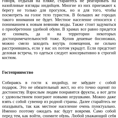
говоря, отдыхая на пляже, старайтесь не реагировать на
назойливые взгляды индийцев. Многие из них приезжают к
берегу не только для прогулок, но и для того, чтобы
посмотреть на голое тело туристок. В больших же городах
такого внимания не будет. Местное население относится с
пониманием к новым веяниям моды. Также стоит задуматься
о приобретении удобной обуви. В храмах все равно придется
ее снимать, да и на территории некоторых
достопримечательностей тоже. Купив дешевые босоножки,
можно смело заходить внутрь помещения, не сильно
расстроившись, если у вас их потом украдут. Если предстоит
деловая встреча, то одеться следует консервативно в строгий
костюм.
Гостеприимство
Собираясь в гости к индийцу, не забудьте с собой
подарок. Это не обязательный жест, но его точно оценят по
достоинству. Взрослым людям понравятся фрукты, а вот дети
с удовольствием поиграют новыми игрушками. Можно даже
взять с собой сувенир из родной страны. Далее старайтесь не
опаздывать, так как местное население очень пунктуально.
Именно поэтому ожидать вас будут вовремя. Само собой
перед тем, как войти, снимите обувь. Любой уважающий себя