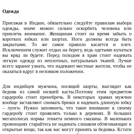
Одежда
Приезжая в Индию, обязательно следуйте правилам выбора
одежды, иначе можно сильно оскорбить человека или
привлечь внимание. Женщинам стоит на время забыть о
коротких юбках или шортах. Ноги должны всегда быть
закрытыми. То же самое правило касается и плеч.
Исключением служит отдых на берегу, ведь одетыми купаться
вы вряд ли будете. Перед походом в храм стоит надевать
легкую одежду из неплотных, натуральных тканей. Лучше
всего заранее узнать, что надевают местные жители, чтобы не
оказаться вдруг в неловком положении.
Для индийцев мужчина, носящий шорты, выглядит как
бедняк из самой низшей касты.Поэтому этим предметом
гардероба стоит пренебречь. В некоторых храмах мужчин
вообще заставляют снимать брюки и надевать длинную юбку
– лунги. Нужно запомнить, что такое внимание к своему
гардеробу стоит проявлять только в деревнях. В больших
мегаполисах нормы этикета немного смазаны. В маленьких
провинциях старайтесь не надевать слишком обтягивающие и
открытые вещи, так как вас могут принять за бедняка. Кстати