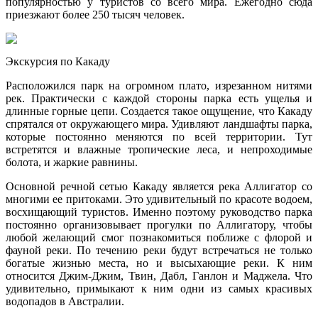
популярностью у туристов со всего мира. Ежегодно сюда
приезжают более 250 тысяч человек.
Экскурсия по Какаду
Расположился парк на огромном плато, изрезанном нитями
рек. Практически с каждой стороны парка есть ущелья и
длинные горные цепи. Создается такое ощущение, что Какаду
спрятался от окружающего мира. Удивляют ландшафты парка,
которые постоянно меняются по всей территории. Тут
встретятся и влажные тропические леса, и непроходимые
болота, и жаркие равнины.
Основной речной сетью Какаду является река Аллигатор со
многими ее притоками. Это удивительный по красоте водоем,
восхищающий туристов. Именно поэтому руководство парка
постоянно организовывает прогулки по Аллигатору, чтобы
любой желающий смог познакомиться поближе с флорой и
фауной реки. По течению реки будут встречаться не только
богатые жизнью места, но и высыхающие реки. К ним
относится Джим-Джим, Твин, Дабл, Ганлон и Маджела. Что
удивительно, примыкают к ним одни из самых красивых
водопадов в Австралии.