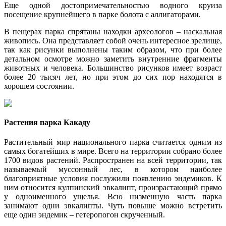
Еще одной достопримечательностью водного круиза
посещение крупнейшего в парке болота с аллигаторами.
В пещерах парка спрятаны находки археологов – наскальная
живопись. Она представляет собой очень интересное зрелище,
так как рисунки выполнены таким образом, что при более
детальном осмотре можно заметить внутренние фрагменты
животных и человека. Большинство рисунков имеет возраст
более 20 тысяч лет, но при этом до сих пор находятся в
хорошем состоянии.
Растения парка Какаду
Растительный мир национального парка считается одним из
самых богатейших в мире. Всего на территории собрано более
1700 видов растений. Распространен на всей территории, так
называемый муссонный лес, в котором наиболее
благоприятные условия послужили появлению эндемиков. К
ним относится кулпинский эвкалипт, произрастающий прямо
у одноименного ущелья. Всю низменную часть парка
занимают одни эвкалипты. Чуть повыше можно встретить
еще один эндемик – гетеропогон скрученный.