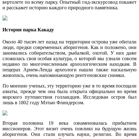
вертолете по всему парку. Опытный гид-экскурсовод покажет
и расскажет историю каждого природного памятника.
История парка Какаду
Около 40 тысяч лет назад на территории острова уже обитали
люди, предки современных аборигенов. Как и положено, они
занимались собирательством, рыбалкой, охотой. У них даже
сложилась своя особая культура, о которой мы узнали совсем
недавно по многочисленным археологическим находкам. В
пещерах Арнем-Ленда археологи нашли также наскальную
живопись, очень напоминающую рентгеновские снимки.
По мнению ученых, эту территорию уже в то время посещали
азиаты, прежде чем она была открыта официально во время
морского путешествия голландцев. Исследован остров был
лишь в 1802 году Мэтью Флиндерсом.
Вторая половина 19 века ознаменовалась прибытием
миссионеров. Этот визит очень повлиял на будущую жизнь
аборигенов. Они стали изучать науки, религии. Во время