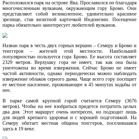
Расположился парк на острове Ява. Прославился он благодаря
многочисленным вулканам, окружающим гору Бромо. Они
представляют собой великолепное, удивительно красивое
зрелище, став визитной карточкой Индонезии. Посещение
парка обязательно заинтересует любителей вулканов.
Назван парк в честь двух горных вершин – Семеру и Бромо и
тенггеров – жителей этой местности. Наибольшей
популярностью пользуется гора Бромо. Ее высота составляет
2329 метров. Верхушку гора не имеет, так как она была
уничтожена во время извержения. Сейчас Бромо не имеет
частой активности, однако периодически можно наблюдать
извержение облаков серного дыма. Чаще всего гору посещает
ее местное население, проживающее в 45 минутах ходьбы от
нее.
В парке самой крупной горой считается Семеру (3676
метров). Чтобы на нее взобраться придется потратить целых
два дня. Этот маршрут очень интересен, но подходит лишь
для людей крепкого здоровья и с хорошей подготовкой. На
Семеру обитает местная община тенггеров, поселившаяся
здесь в 19 веке.