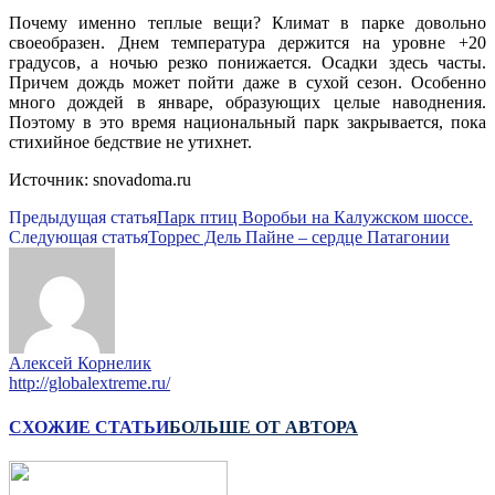
Почему именно теплые вещи? Климат в парке довольно
своеобразен. Днем температура держится на уровне +20
градусов, а ночью резко понижается. Осадки здесь часты.
Причем дождь может пойти даже в сухой сезон. Особенно
много дождей в январе, образующих целые наводнения.
Поэтому в это время национальный парк закрывается, пока
стихийное бедствие не утихнет.
Источник: snovadoma.ru
Предыдущая статья
Парк птиц Воробьи на Калужском шоссе.
Следующая статья
Торрес Дель Пайне – сердце Патагонии
Алексей Корнелик
http://globalextreme.ru/
СХОЖИЕ СТАТЬИ
БОЛЬШЕ ОТ АВТОРА