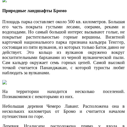
Природные ландшафты Бромо
Площадь парка составляет около 500 кв. километров. Большая
его часть покрыта густыми лесами, озерами, реками и
водопадами. Но самый большой интерес вызывают голые, не
покрытые растительностью горные вершины. Визитной
карточкой национального парка признана кальдера Тенггер,
состоящая из пяти вулканов, из которых только Баток давно не
действует. Это кольцо из вулканов окружено вокруг
восхитительными барханами из черной вулканической пыли.
Сам кальдер окружает семь горных цепей. Самой высокой
точкой считается Пананджакан, с которой туристы любят
наблюдать за вулканами.
На территории находится несколько поселений.
Познакомимся с некоторыми из них.
Небольшая деревня Чемеро Лаванг. Расположена она в
нескольких километрах от Бромо и считается началом
путешествия по горе.
Деревня Нгадисари расположена прямо у входа в