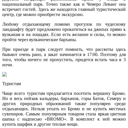
национальный парк. Точно также как и Чемеро Леванг она
встречает гостей. Здесь же находится главный туристический
центр, где можно приобрести экскурсию.
Любому отдыхающему помимо прогулок по чудесному
ландшафту будет предложено прокатиться на джипах прямо к
вулканам и на лошадях. Если есть желание и силы, то можно
пройти через вулканические барханы.
При приезде в парк следует помнить, что рассветы здесь
бывают очень рано, а закат начинается в 17:00. Поэтому для
того, чтобы ничего не пропустить, придется встать часа в 3
ночи.
Туристам
Чаще всего туристам предлагается посетить вершину Бромо.
Но и весь пейзаж кальдеры, барханов, горы Баток, Семеру и
других природных образований также популярен среди
отдыхающих. Нельзя уехать из Бромо и не купить местных
сувениров. Самым популярным товаром стала яркая цветная
шапка с надписью «BROMO». В комплект к ней можно
купить шарфик и другие теплые вещи.