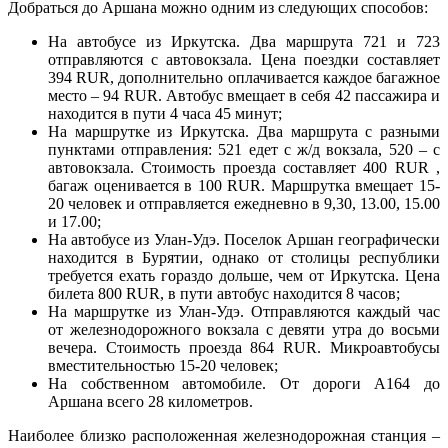
Добраться до Аршана можно одним из следующих способов:
На автобусе из Иркутска. Два маршрута 721 и 723
отправляются с автовокзала. Цена поездки составляет
394 RUR, дополнительно оплачивается каждое багажное
место – 94 RUR. Автобус вмещает в себя 42 пассажира и
находится в пути 4 часа 45 минут;
На маршрутке из Иркутска. Два маршрута с разными
пунктами отправления: 521 едет с ж/д вокзала, 520 – с
автовокзала. Стоимость проезда составляет 400 RUR ,
багаж оценивается в 100 RUR. Маршрутка вмещает 15-
20 человек и отправляется ежедневно в 9,30, 13.00, 15.00
и 17.00;
На автобусе из Улан-Удэ. Поселок Аршан географически
находится в Бурятии, однако от столицы республики
требуется ехать гораздо дольше, чем от Иркутска. Цена
билета 800 RUR, в пути автобус находится 8 часов;
На маршрутке из Улан-Удэ. Отправляются каждый час
от железнодорожного вокзала с девяти утра до восьми
вечера. Стоимость проезда 864 RUR. Микроавтобусы
вместительностью 15-20 человек;
На собственном автомобиле. От дороги А164 до
Аршана всего 28 километров.
Наиболее близко расположенная железнодорожная станция –