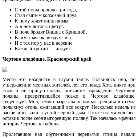
С той поры прошло три года,
Стал святым колхозный пруд.
К нему ходят пилигримы,
А в нем лотосы цветут.
В поле бродят Вишна с Кришной,
Климат мягок, воздух чист.
И с тех пор у нас в деревне
Каждый третий — индуист.
Чертово кладбище, Красноярский край
Место это находится в глухой тайге. Появилось оно, по
утверждению местных жителей, лет сто назад. Хоть никто при
этом и не присутствовал, описание зарождения Чертовой
поляны, превратившейся позже в Чертово кладбище,
существует. Мол, землю разрезала огромная трещина и оттуда
полыхнул огонь, сжигавший все вокруг. Несколько недель из
расщелины валил густой черный дым. Позже пламя унялось,
оставив после себя выгоревшую поляну. Так началась мрачная
история Чертова кладбища.
Пролетавшие над обугленными деревьями птицы падали