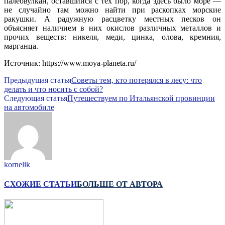
палеовулкан, оставшийся с тех пор, когда здесь было море —
не случайно там можно найти при раскопках морские
ракушки. А радужную расцветку местных песков он
объясняет наличием в них окислов различных металлов и
прочих веществ: никеля, меди, цинка, олова, кремния,
марганца.
Источник: https://www.moya-planeta.ru/
Предыдущая статья
Советы тем, кто потерялся в лесу: что
делать и что носить с собой?
Следующая статья
Путешествуем по Итальянской провинции
на автомобиле
kornelik
СХОЖИЕ СТАТЬИ
БОЛЬШЕ ОТ АВТОРА