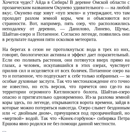
Хочется чудес? Айда в Сибирь! В деревне Омской области с
прозаическим названием Окунево удивительного — на любой
вкус. Окунево еще зовут «пуп земли» и утверждают, что там
проходит разлом земной коры, чем и объясняются все
странности. Вот, например, пять озер, что расположились
неподалеку от деревни, — Данилово, Линево, Щучье,
Шайтан-озеро и Потаенное. Согласно легенде, появились они
в результате падения пяти осколков метеорита.
На берегах в сезон не протолкнуться: вода в трех из них,
говорят, биологически активна и эффект дает поразительный.
Если ею поливать растения, они потянутся вверх прямо на
глазах, а человек, искупавшийся в этих озерах, чувствует
прилив сил и исцеляется от всех болячек. Потаенное озеро на
то и потаенное, что подпускает к себе только избранных — за
особые духовные заслуги. Так что местонахождение его точно
не известно, но есть версия, что прячется оно где-то на
территории огромного Китлинского болота. Шайтан-озеро
опасно и притягательно одновременно. Из-за разлома земной
коры здесь, по легенде, открываются ворота времени, зайдя в
которые можно потеряться навсегда. Озеро слывет бездонным
или «с двойным дном», прячущимся под прозрачнейшей, но
«мертвой» водой. Так что «Конек-горбунок» сибиряка Петра
Ершова явно родился не без помощи данной местности.