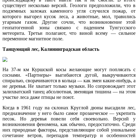
существует несколько версий. Геологи предположили, что в
подземных залежах каменного угля случился пожар, от
которого выгорел кусок леса, а животные, мол, травились
угарным газом. Другие сочли, что возникновение этой
геопатогенной зоны связано с падением Тунгусского
метеорита. Третьи полагают, что виной всему — сильное
переменное магнитное поле.
Танцующий лес, Калининградская область
На 37-м км Куршской косы желающие могут поплясать с
соснами. «Партнеры» выгибаются дугой, выкручиваются
спиралью, сворачиваются в кольца — как змеи какие-нибудь, а
не деревья. Не хватает только музыки. Но сопровождает этот
залихватский танец абсолютная, звенящая тишина — на этом
участке леса даже птицы не поют.
Когда в 1961 году на склонах Круглой дюны высадили лес,
предназначение у него было самое прозаическое — укрепить
песок. Но деревья повели себя своевольно. Версий у
возникновения феномена, как обычно, предостаточно. Среди
них природные факторы, представляющие собой уникальное
сочетание ветров, перепадов температур и особенностей