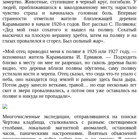
замертво. Животные, ступившие в черный круг, погибали. У
людей, приближавшихся к заколдованному месту, нарастало
чувство страха и начиналась головная боль. Впервые
странности отметили жители близлежащей деревни
Карамышево в начале 1920-х годов. Вот рассказ С. Полякова:
«Дед мой гнал сохатого и вышел на поляну. Сохатый
выскочил на плоскую вершину хребта, затем на поляну и на
глазах провалился и сгорел. Был сильный жар».
«Мой отец приводил меня к поляне в 1926 или 1927 году, —
вспоминал житель Карамышева И. Ермаков. — Подходить
близко к месту он мне не разрешал, но сквозь деревья было
видно, что деревья вблизи поляны обуглены, саму поляну
устилали кости и черепа. Отец сказал, что сюда что-то упало с
неба, оно находится под землей и раньше здесь была дыра.
Потом дыру занесло ветками, травой… но еще несколько лет
скот и звери проваливались, а потом они уже оставались на
поляне и никуда не пропадали».
Многочисленные экспедиции, отправлявшиеся на поиски
Чертова кладбища, сталкивались с разным: светящимися
столбами, локальной магнитной аномалией, остановкой
часов, паническими настроениями. Внятных объяснений
происходящему в тайге найти так и не смогли. В итоге