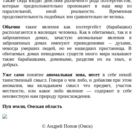
Также сюда входят действия различного рода полтергейстов,
которые предположительно проникают в наш мир из
параллельной, иной реальности. Временная
продолжительность подобных зон сравнительно не велика.
Обычно
такие явления как полтергейст (барабашки)
располагаются в жилищах человека. Как в обитаемых, так и в
заброшенных домах, зачастую аномальные явления в
заброшенных домах именуют привидениями – духами,
некогда умерших людей, но не нашедших пристанища. В
обитаемых домах невидимых существ иного мира называют
также барабашками, домовыми, разделяя их на злых, и
добрых.
Уже само
понятие
аномальная зона, несет
в себе некий
таинственный смысл. Говоря о чем либо, и добавляя при этом
аномалия, мы вкладываем смысл что предмет, участок
местности, или какое либо явление — содержит в себе
неизвестную нам природу происхождения.
Пуп земли, Омская область
© Андрей Попов (Омск)