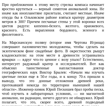
При приближении к этому месту стрелка компаса начинает
яростно крутиться — верный симптом аномальной зоны. Не
иначе как инопланетяне прилетали, считают местные. Иначе
откуда бы в Ольховском районе взяться кратеру диаметром
метров в 300? Причем песчаные стены у этой воронки всех
цветов радуги: кипенно-белого, желтого, оранжевого,
красного. Есть вкрапления бордового, зеленого и
фиолетового.
На Марсианскую поляну (второе имя Чертова Игрища)
совершают паломничество молодожены, чтобы сделать на
экзотическом фоне свадебные фото. В окрестностях рыщут
кладоискатели: на этом месте в древности устраивались
ярмарки — вдруг что-то ценное с возу упало? Естественно,
интересует радужный кратер и исследователей. Вот как
объяснял таинственные напластования доктор
географических наук Виктор Брылев: «Начали мы изучать
цветные пески еще в 50-е годы, и к концу 70-х пришли к
выводу, что это донные отложения древней реки,
протекавшей некогда по территории нынешней нашей
области». Инженер-химик Юрий Пескишев брал пробы песка,
чтоб изучить в лабораторных условиях, — ни магнитной
аномалии, ни радиации, ничего другого не обнаружил. Юрий
полагает, что это, скорее всего, древний подводный