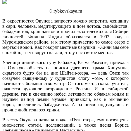
© rybkovskaya.ru
В окрестностях Окунева запросто можно встретить женщину
в сари, человека, медитирующего в позе лотоса, саибабистов,
бабаджистов, кришнаитов и прочих экзотических для Сибири
личностей. Филиал Индии образовался в 1992 году в
Муромцевском районе, и к этому причастно то самое озеро с
мертвой водой. Как говорят местные бабушки: «Жили мы себе
спокойно, а тут вдруг сказали, что у нас святое место».
Ученица индийского гуру Бабаджи, Расма Рамзите, приехала
в Омскую область на поиски древнего храма Ханумана,
скрытого будто бы на дне Шайтан-озера, — ведь Омск так
созвучен священному у буддистов слогу «ом», с которого
начинается большинство мантр. С этого места, сказал учитель,
начнется духовное возрождение России. И в сибирской
деревне, где к свечению небес, летящим по облакам коням и
идущей из-под земли музыке привыкли, как к мычанию
коров, поселились бабаджисты. А за ними подтянулись и
прочие любители эзотерики.
В честь Окунева названа водка «Пять озер», ему посвящены
множество статей, исследований, а также песня Бориса
Гребенщикова «Инцидент в Настасьино»: