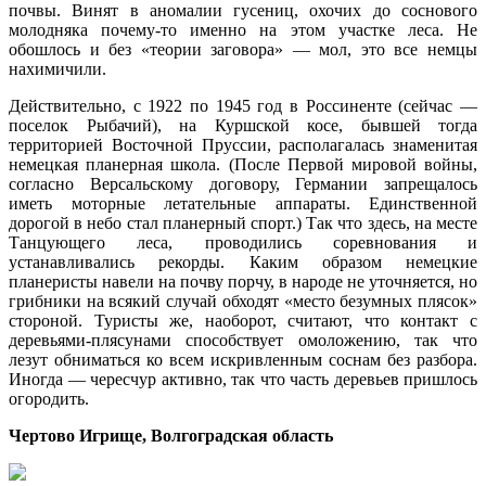
почвы. Винят в аномалии гусениц, охочих до соснового
молодняка почему-то именно на этом участке леса. Не
обошлось и без «теории заговора» — мол, это все немцы
нахимичили.
Действительно, с 1922 по 1945 год в Россиненте (сейчас —
поселок Рыбачий), на Куршской косе, бывшей тогда
территорией Восточной Пруссии, располагалась знаменитая
немецкая планерная школа. (После Первой мировой войны,
согласно Версальскому договору, Германии запрещалось
иметь моторные летательные аппараты. Единственной
дорогой в небо стал планерный спорт.) Так что здесь, на месте
Танцующего леса, проводились соревнования и
устанавливались рекорды. Каким образом немецкие
планеристы навели на почву порчу, в народе не уточняется, но
грибники на всякий случай обходят «место безумных плясок»
стороной. Туристы же, наоборот, считают, что контакт с
деревьями-плясунами способствует омоложению, так что
лезут обниматься ко всем искривленным соснам без разбора.
Иногда — чересчур активно, так что часть деревьев пришлось
огородить.
Чертово Игрище, Волгоградская область