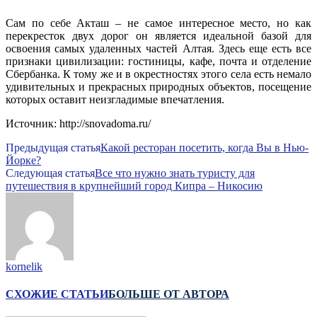
Сам по себе Акташ – не самое интересное место, но как
перекресток двух дорог он является идеальной базой для
освоения самых удаленных частей Алтая. Здесь еще есть все
признаки цивилизации: гостиницы, кафе, почта и отделение
Сбербанка. К тому же и в окрестностях этого села есть немало
удивительных и прекрасных природных объектов, посещение
которых оставит неизгладимые впечатления.
Источник: http://snovadoma.ru/
Предыдущая статья
Какой ресторан посетить, когда Вы в Нью-
Йорке?
Следующая статья
Все что нужно знать туристу для
путешествия в крупнейший город Кипра – Никосию
kornelik
СХОЖИЕ СТАТЬИ
БОЛЬШЕ ОТ АВТОРА