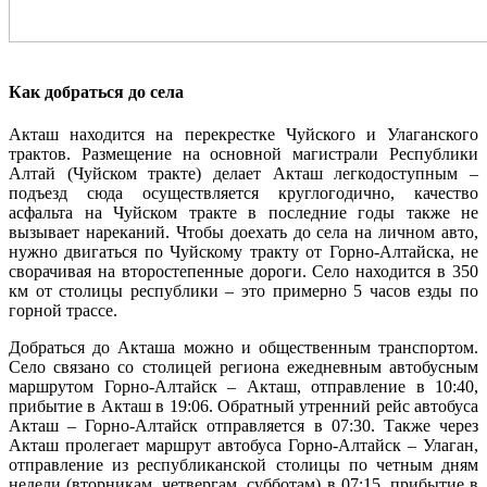
Как добраться до села
Акташ находится на перекрестке Чуйского и Улаганского
трактов. Размещение на основной магистрали Республики
Алтай (Чуйском тракте) делает Акташ легкодоступным –
подъезд сюда осуществляется круглогодично, качество
асфальта на Чуйском тракте в последние годы также не
вызывает нареканий. Чтобы доехать до села на личном авто,
нужно двигаться по Чуйскому тракту от Горно-Алтайска, не
сворачивая на второстепенные дороги. Село находится в 350
км от столицы республики – это примерно 5 часов езды по
горной трассе.
Добраться до Акташа можно и общественным транспортом.
Село связано со столицей региона ежедневным автобусным
маршрутом Горно-Алтайск – Акташ, отправление в 10:40,
прибытие в Акташ в 19:06. Обратный утренний рейс автобуса
Акташ – Горно-Алтайск отправляется в 07:30. Также через
Акташ пролегает маршрут автобуса Горно-Алтайск – Улаган,
отправление из республиканской столицы по четным дням
недели (вторникам, четвергам, субботам) в 07:15, прибытие в