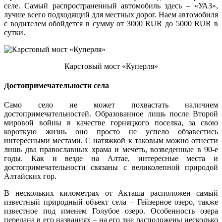
селе. Самый распространенный автомобиль здесь – «УАЗ»,
лучше всего подходящий для местных дорог. Наем автомобиля
с водителем обойдется в сумму от 3000 RUR до 5000 RUR в
сутки.
Карстовый мост «Куперля»
Достопримечательности села
Само село не может похвастать наличием
достопримечательностей. Образованное лишь после Второй
мировой войны в качестве горняцкого поселка, за свою
короткую жизнь оно просто не успело обзавестись
интересными местами. С натяжкой к таковым можно отнести
лишь два православных храма и мечеть, возведенные в 90-е
годы. Как и везде на Алтае, интересные места и
достопримечательности связаны с великолепной природой
Алтайских гор.
В нескольких километрах от Акташа расположен самый
известный природный объект села – Гейзерное озеро, также
известное под именем Голубое озеро. Особенность озера
передана в его названиях – на его дне расположены несколько