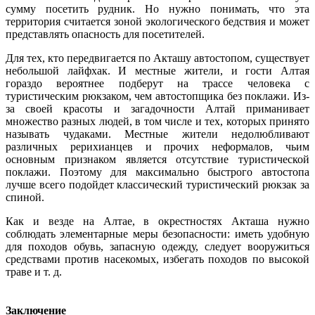
сумму посетить рудник. Но нужно понимать, что эта
территория считается зоной экологического бедствия и может
представлять опасность для посетителей.
Для тех, кто передвигается по Акташу автостопом, существует
небольшой лайфхак. И местные жители, и гости Алтая
гораздо вероятнее подберут на трассе человека с
туристическим рюкзаком, чем автостопщика без поклажи. Из-
за своей красоты и загадочности Алтай приманивает
множество разных людей, в том числе и тех, которых принято
называть чудаками. Местные жители недолюбливают
различных рерихианцев и прочих неформалов, чьим
основным признаком является отсутствие туристической
поклажи. Поэтому для максимально быстрого автостопа
лучше всего подойдет классический туристический рюкзак за
спиной.
Как и везде на Алтае, в окрестностях Акташа нужно
соблюдать элементарные меры безопасности: иметь удобную
для походов обувь, запасную одежду, следует вооружиться
средствами против насекомых, избегать походов по высокой
траве и т. д.
Заключение