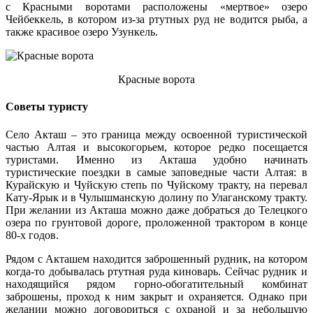
с Красными воротами расположены «мертвое» озеро
Чейбеккель, в котором из-за ртутных руд не водится рыба, а
также красивое озеро Узункель.
Красные ворота
Советы туристу
Село Акташ – это граница между освоенной туристической
частью Алтая и высокогорьем, которое редко посещается
туристами. Именно из Акташа удобно начинать
туристические поездки в самые заповедные части Алтая: в
Курайскую и Чуйскую степь по Чуйскому тракту, на перевал
Кату-Ярык и в Чулышманскую долину по Улаганскому тракту.
При желании из Акташа можно даже добраться до Телецкого
озера по грунтовой дороге, проложенной трактором в конце
80-х годов.
Рядом с Акташем находится заброшенный рудник, на котором
когда-то добывалась ртутная руда киноварь. Сейчас рудник и
находящийся рядом горно-обогатительный комбинат
заброшены, проход к ним закрыт и охраняется. Однако при
желании можно договориться с охраной и за небольшую