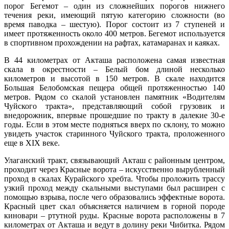
порог Бегемот – один из сложнейших порогов нижнего
течения реки, имеющий пятую категорию сложности (во
время паводка – шестую). Порог состоит из 7 ступеней и
имеет протяженность около 400 метров. Бегемот используется
в спортивном прохождении на рафтах, катамаранах и каяках.
В 44 километрах от Акташа расположена самая известная
скала в окрестности – Белый бом длиной несколько
километров и высотой в 150 метров. В скале находится
Большая Белобомская пещера общей протяженностью 140
метров. Рядом со скалой установлен памятник «Водителям
Чуйского тракта», представляющий собой грузовик и
внедорожник, впервые прошедшие по тракту в далекие 30-е
годы. Если в этом месте подняться вверх по склону, то можно
увидеть участок старинного Чуйского тракта, проложенного
еще в XIX веке.
Улаганский тракт, связывающий Акташ с районным центром,
проходит через Красные ворота – искусственно вырубленный
проход в скалах Курайского хребта. Чтобы проложить трассу
узкий проход между скальными выступами был расширен с
помощью взрыва, после чего образовались эффектные ворота.
Красный цвет скал объясняется наличием в горной породе
киновари – ртутной руды. Красные ворота расположены в 7
километрах от Акташа и ведут в долину реки Чибитка. Рядом