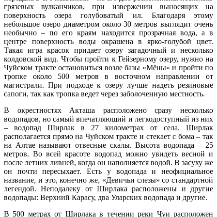
грязевых вулканчиков, при извержении выносящих на
поверхность озера голубоватый ил. Благодаря этому
небольшое озеро диаметром около 30 метров выглядит очень
необычно – по его краям находится прозрачная вода, а в
центре поверхность воды окрашена в ярко-голубой цвет.
Такая игра красок придает озеру загадочный и несколько
колдовской вид. Чтобы пройти к Гейзерному озеру, нужно на
Чуйском тракте остановиться возле базы «Мёны» и пройти по
тропке около 500 метров в восточном направлении от
магистрали. При подходе к озеру лучше надеть резиновые
сапоги, так как тропка ведет через заболоченную местность.
В окрестностях Акташа расположено сразу несколько
водопадов, но самый впечатляющий и легкодоступный из них
– водопад Ширлак в 27 километрах от села. Ширлак
располагается прямо на Чуйском тракте и стекает с бома – так
на Алтае называют отвесные скалы. Высота водопада – 25
метров. Во всей красоте водопад можно увидеть весной и
после летних ливней, когда он наполняется водой. В засуху же
он почти пересыхает. Есть у водопада и неофициальное
название, и это, конечно же, «Девичьи слезы» со стандартной
легендой. Неподалеку от Ширлака расположены и другие
водопады: Верхний Карасу, два Уларских водопада и другие.
В 500 метрах от Ширлака в течении реки Чуи расположен