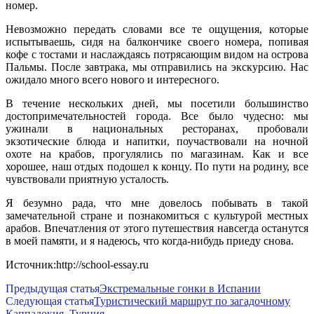
номер.
Невозможно передать словами все те ощущения, которые
испытываешь, сидя на балкончике своего номера, попивая
кофе с тостами и наслаждаясь потрясающим видом на острова
Пальмы. После завтрака, мы отправились на экскурсию. Нас
ожидало много всего нового и интересного.
В течение нескольких дней, мы посетили большинство
достопримечательностей города. Все было чудесно: мы
ужинали в национальных ресторанах, пробовали
экзотические блюда и напитки, поучаствовали на ночной
охоте на крабов, прогулялись по магазинам. Как и все
хорошее, наш отдых подошел к концу. По пути на родину, все
чувствовали приятную усталость.
Я безумно рада, что мне довелось побывать в такой
замечательной стране и познакомиться с культурой местных
арабов. Впечатления от этого путешествия навсегда останутся
в моей памяти, и я надеюсь, что когда-нибудь приеду снова.
Источник:http://school-essay.ru
Предыдущая статья
Экстремальные гонки в Испании
Следующая статья
Туристический маршрут по загадочному
Каппадокия. Турция.