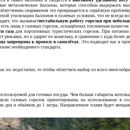
ёлые металлические баллоны, которые способны выдержать вы
облегчению снаряжения это превращается в серьёзную проблем
отной утилизации баллонов в полевых условиях, что не всегда в
адает, что вызывает
нестабильную работу горелки при неболь
 есть лишь у газовых горелок, оснащённых топливным шлангом 
и газа
для портативных туристических горелок. При питании
ет рюкзаки, но и ударит по кошельку, в сравнении с куда более
ны запрещены к провозу в самолётах
. Это подводит нас к пр
аллоне необходимого стандарта.
с их недостатки, то чтобы облегчить выбор из всего многообраз
 используемой для готовки посуды. Чем больше габариты котелк
одели газовых горелок ориентированы на использование в сол
 дна и объёмом до 1 литра. Направленное пламя будет меньше н