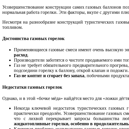
Усовершенствование конструкции самих газовых баллонов поз
нормальная работа горелки. Эти факторы, вкупе с другими пл
Несмотря на разнообразие конструкций туристических газов
топливом.
Достоинства газовых горелок
Применяющиеся газовые смеси имеют очень высокую энер
расход
.
Производители заботятся о чистоте продаваемого ими т
Газ не требует обязательного предварительного прогрева
подсоедини горелку к баллону, открой клапан и подожги.
Газ не коптит и сгорает без запаха
, побочными продукта
Недостатки газовых горелок
Однако, и в этой «бочке мёда» найдётся место для «ложки дёгтя
Некогда ключевой недостаток туристических газовых г
практически преодолён. Усовершенствование газовых сме
что с лихвой перекрывает запросы большинства лю
жидкотопливные горелки, особенно в продолжительны
Ключевая проблема эксплуатации газовых горелок крое