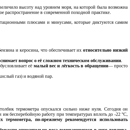
величило высоту над уровнем моря, на которой была возможна
кое распространение в современной походной практике.
луатационными плюсами и минусами, которые диктуются самим
ензина и керосина, что обеспечивает их
относительно низкий
 снимает вопрос о её сложном техническом обслуживании
.
обусловливает её
малый вес и лёгкость в обращении
— просто
ислый газ) и водяной пар.
столбик термометра опускался сильно ниже нуля. Сегодня он
и им бесперебойную работу при температурах вплоть до -22 °C,
х термометра, по-прежнему рекомендуется использовать
ёмкости относительно веса вмещающегося в него топлива
.