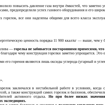
волило повысить давление газа внутри ёмкостей, что заметно у
юсами, предопределили успех газового оборудования и его широ
ых горелок, все они наделены общими для всего класса эксп
гетическую ценность порядка 11 900 ккал/кг — выше, чем у б
оплива —
горелка не забивается посторонними примесями, что
, благодаря чему конструкция горелки заметно упрощается. Это 
ми его горения являются лишь оксиды углерода (угарный и углек
».
орелок заключался в нестабильной работе в условиях, когда 
сей, а также конструкций самих горелок и баллонов, обеспечил
бителей активного отдыха.
Но при более низких значения
х экспедициях.
тся в самих баллонах и сводится к
высокому удельному весу 