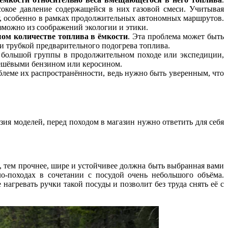
сокое давление содержащейся в них газовой смеси. Учитывая
у, особенно в рамках продолжительных автономных маршрутов.
озможно из соображений экологии и этики.
шом количестве топлива в ёмкости
. Эта проблема может быть
и трубкой предварительного подогрева топлива.
 большой группы в продолжительном походе или экспедиции,
 дешёвыми бензином или керосином.
облеме их распространённости, ведь нужно быть уверенным, что
ия моделей, перед походом в магазин нужно ответить для себя
а, тем прочнее, шире и устойчивее должна быть выбранная вами
о-походах в сочетании с посудой очень небольшого объёма.
агревать ручки такой посуды и позволит без труда снять её с