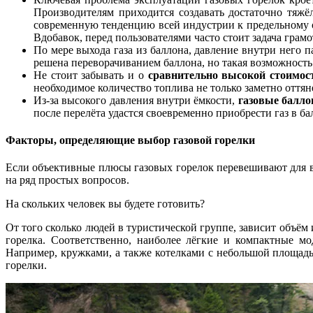
Производителям приходится создавать достаточно тяж
современную тенденцию всей индустрии к предельному 
Вдобавок, перед пользователями часто стоит задача грам
По мере выхода газа из баллона, давление внутри него п
решена переворачиванием баллона, но такая возможность
Не стоит забывать и о
сравнительно высокой стоимост
необходимое количество топлива не только заметно оттян
Из-за высокого давления внутри ёмкости,
газовые балло
после перелёта удастся своевременно приобрести газ в б
Факторы, определяющие выбор газовой горелки
Если объективные плюсы газовых горелок перевешивают для ва
на ряд простых вопросов.
На скольких человек вы будете готовить?
От того сколько людей в туристической группе, зависит объём
горелка. Соответственно, наиболее лёгкие и компактные м
Например, кружками, а также котелками с небольшой площадью
горелки.