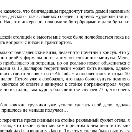
не казалось, что бангладешцы предпочтут ехать домой наземным
без детского плача, пьяных соседей и прочих «удовольствий»,
а. Нас, что интересно, покормили бутербродами и дали бутылки
дешской столицей с высоты мне тоже было полюбоваться пока не
ить вопросы с визой и транспортом.
 выдают бангладешские визы, делает это почётный консул. Что у
ак по прилёту формальности занимают считанные минуты. Меня,
го прибывшего иностранца, но он реально помог объясниться с
адеш за 15 долларов теоретически может быть выдана, однако
ить где-то человека из «Air India» я посовестился и отдал 50
налог. Потом уже я сообразил, что надо было сунуть немного
квитком об оплате я двинулся к стойке погранконтроля, через
чно выгодно, там курс в большинстве случаев 77.5, что очень
бангловские грузчики уже успели сделать своё дело, однако
ей пришлось не меньше получаса…
: перечитав прихваченный на стойке рекламный буклет отеля, я
оказало, что такой пункт мелким шрифтом в нём действительно
paid-taxi в аэропорту Дакки. То есть я сперва было рыпнулся