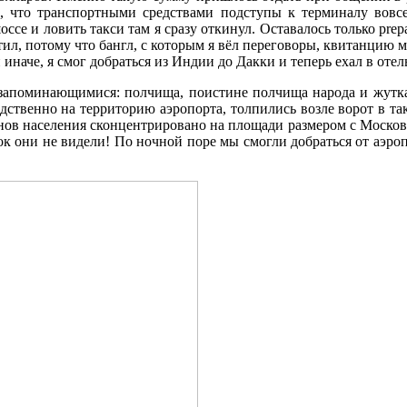
л, что транспортными средствами подступы к терминалу вовс
 и ловить такси там я сразу откинул. Оставалось только prepaid
латил, потому что бангл, с которым я вёл переговоры, квитанцию
и иначе, я смог добраться из Индии до Дакки и теперь ехал в оте
апоминающимися: полчища, поистине полчища народа и жуткая ж
дственно на территорию аэропорта, толпились возле ворот в так
ионов населения сконцентрировано на площади размером с Москов
они не видели! По ночной поре мы смогли добраться от аэропор