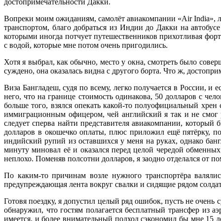
достопримечательности Дакки.
Вопреки моим ожиданиям, самолёт авиакомпании «Air India», л
транспортом, благо добраться из Индии до Дакки на автобусе
которыми иногда потчует путешественников прихотливая фортун
с водой, которые мне потом очень пригодились.
Хотя я выбрал, как обычно, место у окна, смотреть было сове
суждено, она оказалась видна с другого борта. Что ж, достопр
Виза Бангладеш, судя по всему, легко получается в России, и 
него, что на границе стоимость одинакова, 50 долларов с че
больше того, взялся опекать какой-то полуофициальный хрен 
иммиграционным офицером, чей английский я так и не смог р
следует сперва найти представителя авиакомпании, который бы
долларов в окошечко оплаты, плюс приложил ещё пятёрку, по
индийский рупий из оставшихся у меня на руках, однако банг
минуту миновал её и оказался перед целой чередой обменных 
неплохо. Поменяв полсотни долларов, я заодно отделался от п
По каким-то причинам возле нужного транспортёра валялись
предупреждающая лента вокруг свалки и сидящие рядом солда
Готовя поездку, я допустил целый ряд ошибок, пусть не очень
обнаружил, что гостям полагается бесплатный трансфер из аэ
имеется, и более внимательный подход сэкономил бы мне 15 д