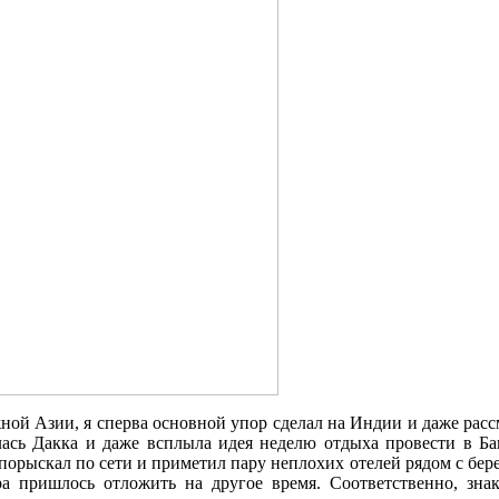
ой Азии, я сперва основной упор сделал на Индии и даже расс
сь Дакка и даже всплыла идея неделю отдыха провести в Бан
порыскал по сети и приметил пару неплохих отелей рядом с бере
ра пришлось отложить на другое время. Соответственно, зна