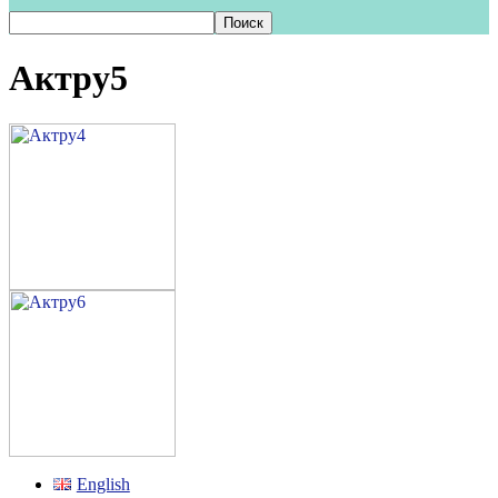
Актру5
English