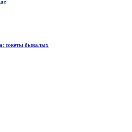
уше
та: советы бывалых