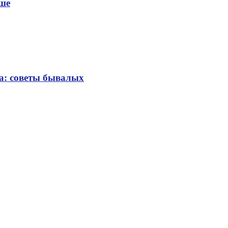
уше
та: советы бывалых