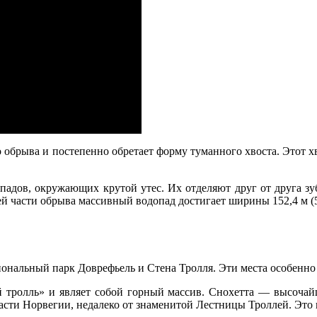
о обрыва и постепенно обретает форму туманного хвоста. Этот хво
падов, окружающих крутой утес. Их отделяют друг от друга зу
й части обрыва массивный водопад достигает ширины 152,4 м (5
ональный парк Доврефьель и Стена Тролля. Эти места особенно
й тролль» и являет собой горный массив. Снохетта — высоча
асти Норвегии, недалеко от знаменитой Лестницы Троллей. Это 