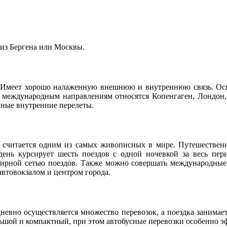
 из Бергена или Москвы.
да. Имеет хорошо налаженную внешнюю и внутреннюю связь. Ос
. К международным направлениям относятся Копенгаген, Лондон
нные внутренние перелеты.
считается одним из самых живописных в мире. Путешественн
день курсирует шесть поездов с одной ночевкой за весь пер
бширной сетью поездов. Также можно совершать международные
автовокзалом и центром города.
невно осуществляется множество перевозок, а поездка занимает 
льшой и компактный, при этом автобусные перевозки особенно 