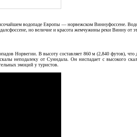
 высочайшем водопаде Европы — норвежском Виннуфоссене. Водо
рдалсфоссене, но величие и красота жемчужины реки Винну от эт
падов Норвегии. В высоту составляет 860 м (2,840 футов), что
скалы неподалеку от Сунндала. Он ниспадает с высокого ска
ельных эмоций у туристов.