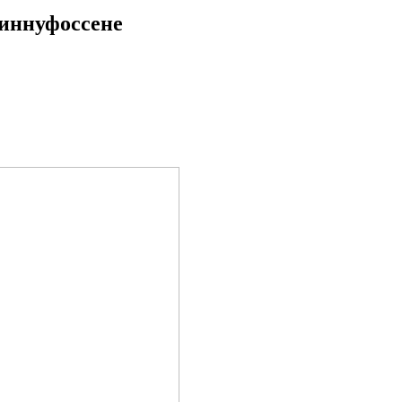
иннуфоссене