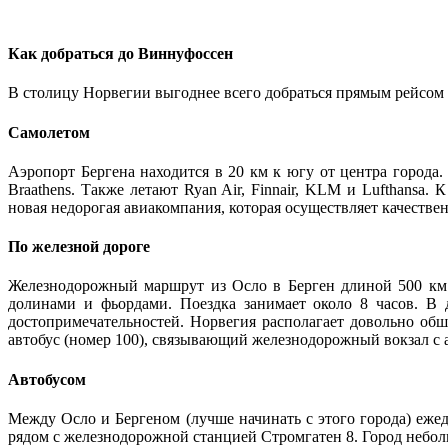
Как добраться до Виннуфоссен
В столицу Норвегии выгоднее всего добраться прямым рейсом
Самолетом
Аэропорт Бергена находится в 20 км к югу от центра горо
Braathens. Также летают Ryan Air, Finnair, KLM и Lufthansa
новая недорогая авиакомпания, которая осуществляет качестве
По железной дороге
Железнодорожный маршрут из Осло в Берген длиной 500 км 
долинами и фьордами. Поездка занимает около 8 часов. В 
достопримечательностей. Норвегия располагает довольно о
автобус (номер 100), связывающий железнодорожный вокзал с 
Автобусом
Между Осло и Бергеном (лучше начинать с этого города) ежед
рядом с железнодорожной станцией Стромгатен 8. Город небо